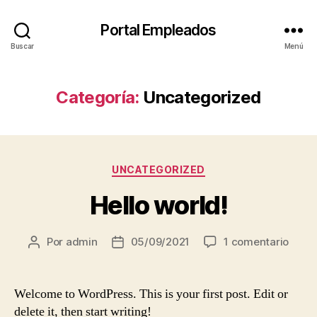
Portal Empleados
Buscar
Menú
Categoría:
Uncategorized
Categorías
UNCATEGORIZED
Hello world!
en
Por
admin
05/09/2021
1 comentario
Autor
Fecha
Hello
de
de
world
la
la
entrada
entrada
Welcome to WordPress. This is your first post. Edit or
delete it, then start writing!