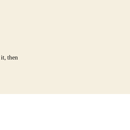
lo
ld!
it, then