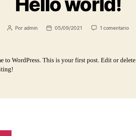
Hello world!
en
Por
admin
05/09/2021
1 comentario
Autor
Fecha
Hel
de
de
wor
la
la
entrada
entrada
to WordPress. This is your first post. Edit or delete 
iting!